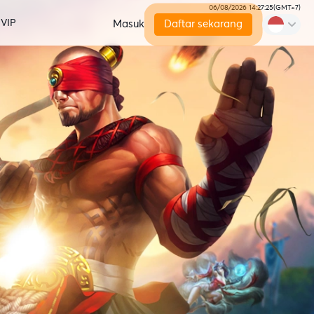
06/08/2026 14:27:26
(
GMT+7
)
VIP
Masuk
Daftar sekarang