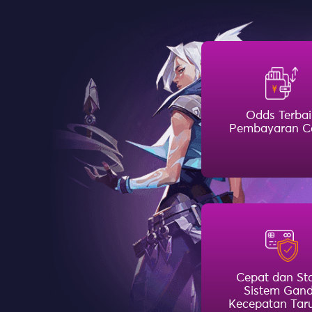
Odds Terbai
Pembayaran C
Cepat dan Sta
Sistem Gan
Kecepatan Tar