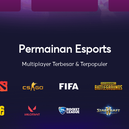
Permainan Esports
Multiplayer Terbesar & Terpopuler