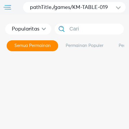
pathTitle./games/KM-TABLE-019
Popularitas
Semua Permainan
Permainan Populer
Perm