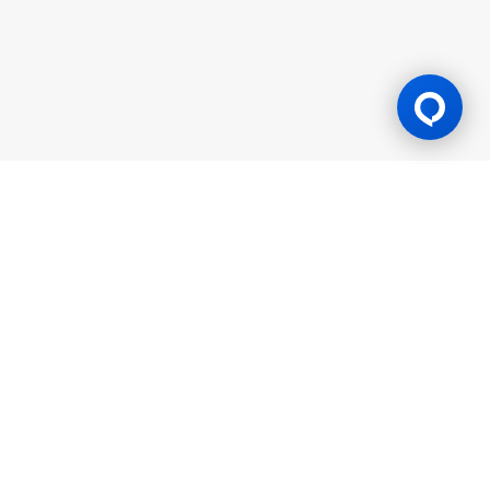
Lesen Permainan
BK8 diuruskan oleh Mettlemind Tech Ltd., nombor pendaftaran:
15779, dengan alamat berdaftar di Hamchako, Mutsamudu,
Pulau Autonomi Anjouan, Kesatuan Comoros. BK8 berlesen dan
dikawal selia oleh Kerajaan Pulau Autonomi Anjouan, Kesatuan