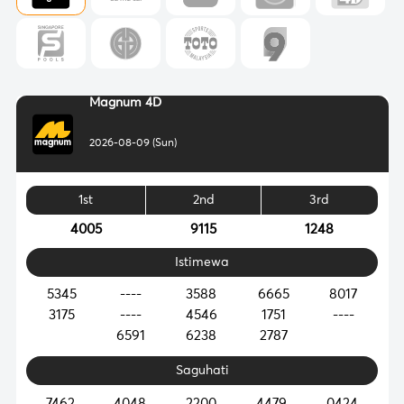
Magnum 4D
2026-08-09 (Sun)
1st
2nd
3rd
4005
9115
1248
Istimewa
5345
----
3588
6665
8017
3175
----
4546
1751
----
6591
6238
2787
Saguhati
7462
4048
2200
4479
0424