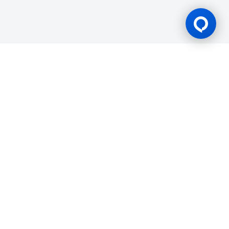
Lesen Permainan
BK8 diuruskan oleh Mettlemind Tech Ltd., nombor pendaftaran:
15779, dengan alamat berdaftar di Hamchako, Mutsamudu,
Pulau Autonomi Anjouan, Kesatuan Comoros. BK8 berlesen dan
dikawal selia oleh Kerajaan Pulau Autonomi Anjouan, Kesatuan
Comoros dan beroperasi dengan Lesen No.: ALSI-202504032-
FI2. BK8 telah mematuhi semua keperluan peraturan dan
dibenarkan secara sah untuk mengendalikan operasi permainan
bagi segala jenis permainan nasib dan pertaruhan.