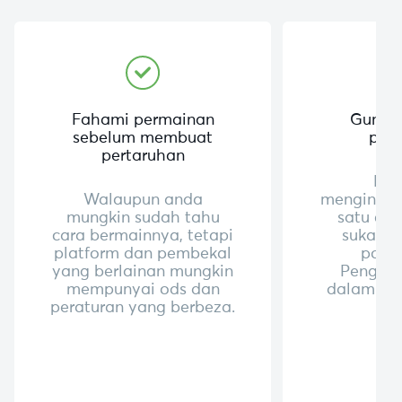
Fahami permainan
Gunak
sebelum membuat
per
pertaruhan
BK8
Walaupun anda
menginteg
mungkin sudah tahu
satu cir
cara bermainnya, tetapi
sukan y
platform dan pembekal
popul
yang berlainan mungkin
Pengelu
mempunyai ods dan
dalam sp
peraturan yang berbeza.