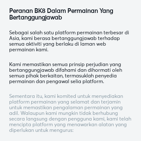
Peranan BK8 Dalam Permainan Yang
Bertanggungjawab
Sebagai salah satu platform permainan terbesar di
Asia, kami berasa bertanggungjawab terhadap
semua aktiviti yang berlaku di laman web
permainan kami.
Kami memastikan semua prinsip perjudian yang
bertanggungjawab difahami dan dihormati oleh
semua pihak berkaitan, termasuklah penyedia
permainan dan pengawal selia platform.
Sementara itu, kami komited untuk menyediakan
platform permainan yang selamat dan terjamin
untuk memastikan pengalaman permainan yang
adil. Walaupun kami mungkin tidak berhubung
secara langsung dengan pengguna kami, kami telah
mencipta platform yang menawarkan alatan yang
diperlukan untuk mengurus: