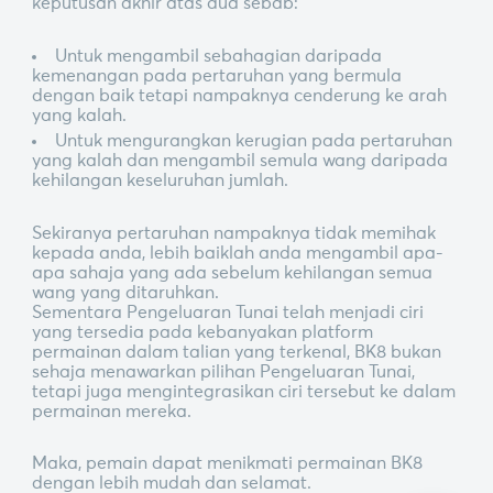
keputusan akhir atas dua sebab:
Untuk mengambil sebahagian daripada
kemenangan pada pertaruhan yang bermula
dengan baik tetapi nampaknya cenderung ke arah
yang kalah.
Untuk mengurangkan kerugian pada pertaruhan
yang kalah dan mengambil semula wang daripada
kehilangan keseluruhan jumlah.
Sekiranya pertaruhan nampaknya tidak memihak
kepada anda, lebih baiklah anda mengambil apa-
apa sahaja yang ada sebelum kehilangan semua
wang yang ditaruhkan.
Sementara Pengeluaran Tunai telah menjadi ciri
yang tersedia pada kebanyakan platform
permainan dalam talian yang terkenal, BK8 bukan
sehaja menawarkan pilihan Pengeluaran Tunai,
tetapi juga mengintegrasikan ciri tersebut ke dalam
permainan mereka.
Maka, pemain dapat menikmati permainan BK8
dengan lebih mudah dan selamat.