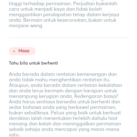
tinggi terhadap permainan. Perjudian bukanlah
cara untuk menjadi kaya dan tidak boleh
menggantikan pendapatan tetap dalam kerjaya
anda. Bermain untuk keseronokan, bukan untuk
menjana wang.
Masa
Tahu bila untuk berhenti
Anda berada dalam rentetan kemenangan dan
anda tidak mahu menghentikan rentetan itu.
Ataupun, anda berada dalam rentetan kekalahan
dan anda terus bermain dengan harapan untuk
menampung kerugian anda. Kedengaran biasa?
Anda harus sentiasa bersedia untuk berhenti dan
sedar bahawa anda yang berkawal permainan,
bukan sebaliknya. Petua yang baik untuk berbuat
demikian ialah menentukan terlebih dahulu had
menang dan kalah dan meninggalkan permainan
sebaik sahaja anda mencapai yang mana-mana
satu.