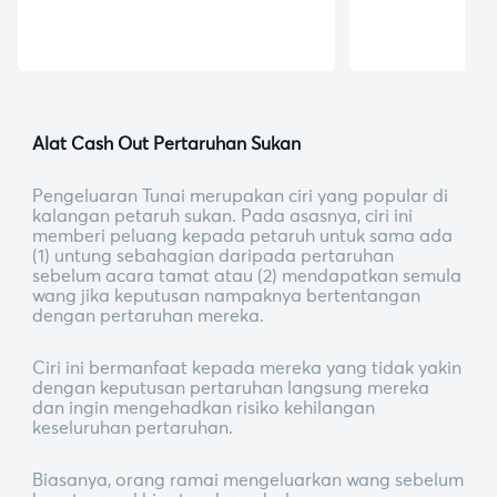
Alat Cash Out Pertaruhan Sukan
Pengeluaran Tunai merupakan ciri yang popular di
kalangan petaruh sukan. Pada asasnya, ciri ini
memberi peluang kepada petaruh untuk sama ada
(1) untung sebahagian daripada pertaruhan
sebelum acara tamat atau (2) mendapatkan semula
wang jika keputusan nampaknya bertentangan
dengan pertaruhan mereka.
Ciri ini bermanfaat kepada mereka yang tidak yakin
dengan keputusan pertaruhan langsung mereka
dan ingin mengehadkan risiko kehilangan
keseluruhan pertaruhan.
Biasanya, orang ramai mengeluarkan wang sebelum