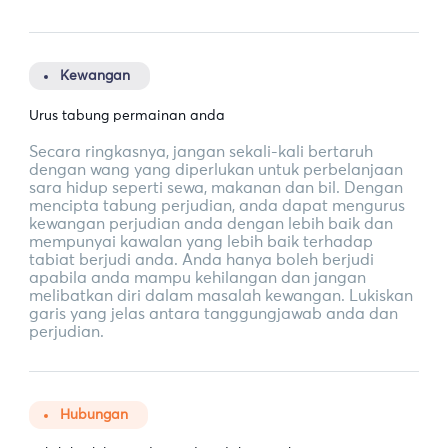
Kewangan
Urus tabung permainan anda
Secara ringkasnya, jangan sekali-kali bertaruh
dengan wang yang diperlukan untuk perbelanjaan
sara hidup seperti sewa, makanan dan bil. Dengan
mencipta tabung perjudian, anda dapat mengurus
kewangan perjudian anda dengan lebih baik dan
mempunyai kawalan yang lebih baik terhadap
tabiat berjudi anda. Anda hanya boleh berjudi
apabila anda mampu kehilangan dan jangan
melibatkan diri dalam masalah kewangan. Lukiskan
garis yang jelas antara tanggungjawab anda dan
perjudian.
Hubungan