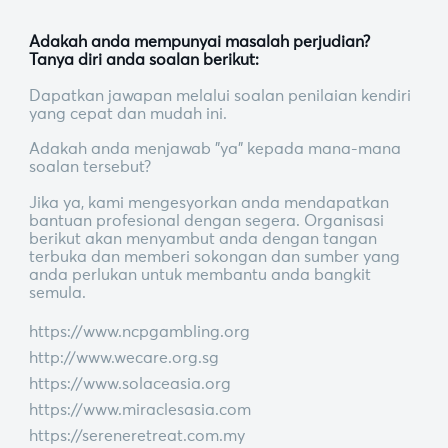
Adakah anda mempunyai masalah perjudian?
Tanya diri anda soalan berikut:
Dapatkan jawapan melalui soalan penilaian kendiri
yang cepat dan mudah ini.
Adakah anda menjawab "ya" kepada mana-mana
soalan tersebut?
Jika ya, kami mengesyorkan anda mendapatkan
bantuan profesional dengan segera. Organisasi
berikut akan menyambut anda dengan tangan
terbuka dan memberi sokongan dan sumber yang
anda perlukan untuk membantu anda bangkit
semula.
https://www.ncpgambling.org
http://www.wecare.org.sg
https://www.solaceasia.org
https://www.miraclesasia.com
https://sereneretreat.com.my