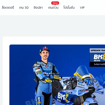
ล็อตเตอรี่
เกม 3D
ยิงปลา
เกมด่วน
โปรโมชั่น
VIP