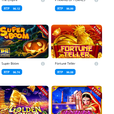
RTP
96.12
RTP
96.99
Super Boom
Fortune Teller
RTP
96.74
RTP
96.08