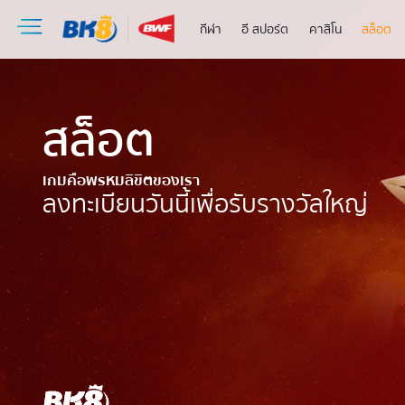
กีฬา
อี สปอร์ต
คาสิโน
สล็อต
สล็อต
เกมคือพรหมลิขิตของเรา
ลงทะเบียนวันนี้เพื่อรับรางวัลใหญ่