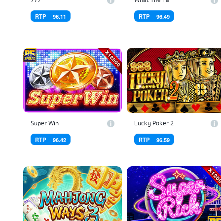
RTP
96.11
RTP
96.49
Super Win
Lucky Poker 2
RTP
96.42
RTP
96.59