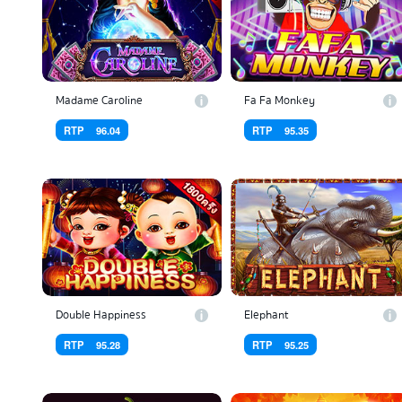
Madame Caroline
Fa Fa Monkey
RTP
96.04
RTP
95.35
Double Happiness
Elephant
RTP
95.28
RTP
95.25