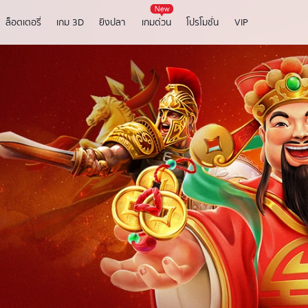
ล็อตเตอรี่
เกม 3D
ยิงปลา
เกมด่วน
โปรโมชั่น
VIP