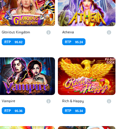
Glorious Kingdom
Athena
RTP
95.62
RTP
95.24
Vampire
Rich & Happy
RTP
95.36
RTP
95.34