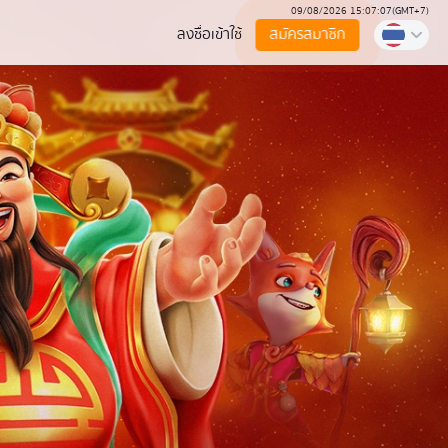
09/08/2026 15:07:09
(
GMT+7
)
ลงชื่อเข้าใช้
สมัครสมาชิก