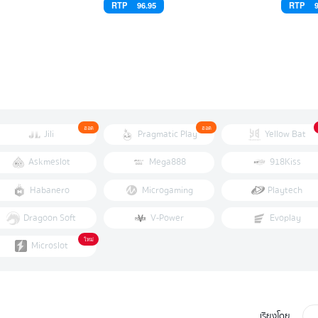
RTP
96.95
RTP
ฮอต
ฮอต
Jili
Pragmatic Play
Yellow Bat
Askmeslot
Mega888
918Kiss
Habanero
Microgaming
Playtech
Dragoon Soft
V-Power
Evoplay
ใหม่
Microslot
เรียงโดย