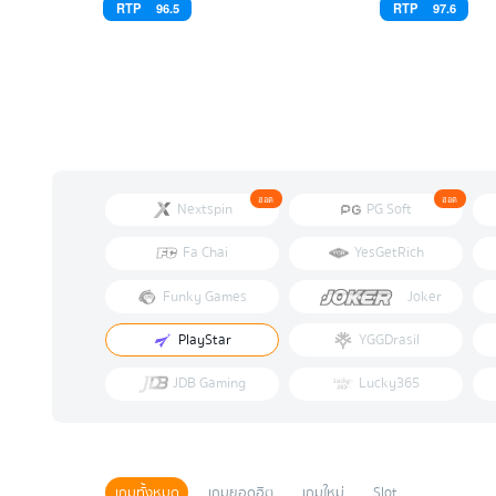
RTP
96.5
RTP
97.6
ฮอต
ฮอต
Nextspin
PG Soft
Fa Chai
YesGetRich
Funky Games
Joker
PlayStar
YGGDrasil
JDB Gaming
Lucky365
เกมทั้งหมด
เกมยอดฮิต
เกมใหม่
slot