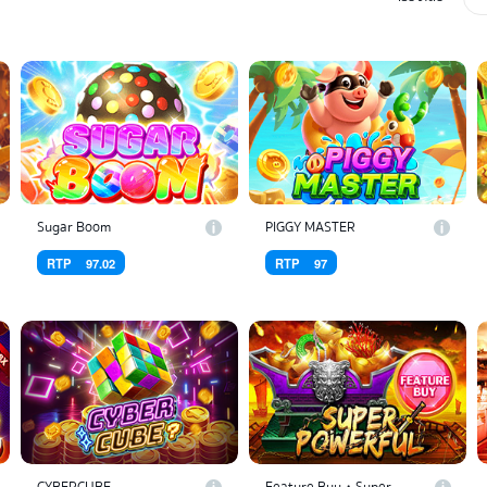
Sugar Boom
PIGGY MASTER
RTP
97.02
RTP
97
CYBERCUBE
Feature Buy・Super