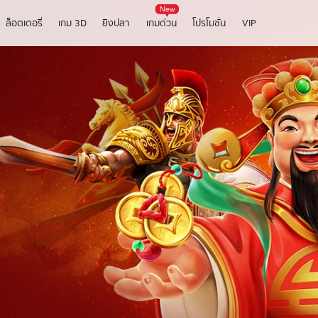
ล็อตเตอรี่
เกม 3D
ยิงปลา
เกมด่วน
โปรโมชั่น
VIP