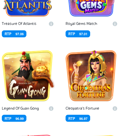
Treasure Of Atlantis
Royal Gems Match
RTP
97.06
RTP
97.01
Legend Of Guan Gong
Cleopatra's Fortune
RTP
96.99
RTP
96.97