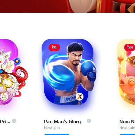
ใหม่
ใหม่
BK8 Starlight Princess
Pac-Man's Glory
Nom N
Nextspin
Nextspi