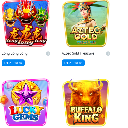
Long Long Long
Aztec Gold Treasure
RTP
96.87
RTP
96.98