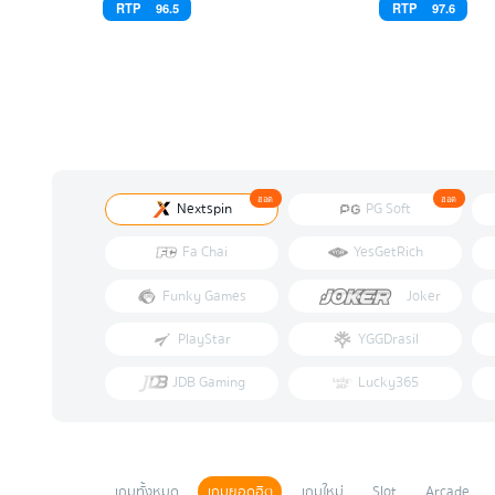
RTP
96.5
RTP
97.6
ฮอต
ฮอต
Nextspin
PG Soft
Fa Chai
YesGetRich
Funky Games
Joker
PlayStar
YGGDrasil
JDB Gaming
Lucky365
เกมทั้งหมด
เกมยอดฮิต
เกมใหม่
slot
arcade