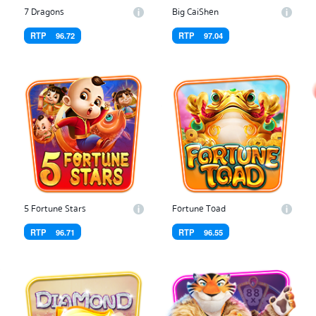
7 Dragons
Big CaiShen
RTP
96.72
RTP
97.04
5 Fortune Stars
Fortune Toad
RTP
96.71
RTP
96.55