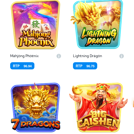
Mahjong Phoenix
Lightning Dragon
RTP
96.94
RTP
96.75