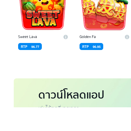
Sweet Lava
Golden Fa
RTP
96.77
RTP
96.95
ดาวน์โหลดแอป
เล่นได้ทุกที่ ทุกเวลา