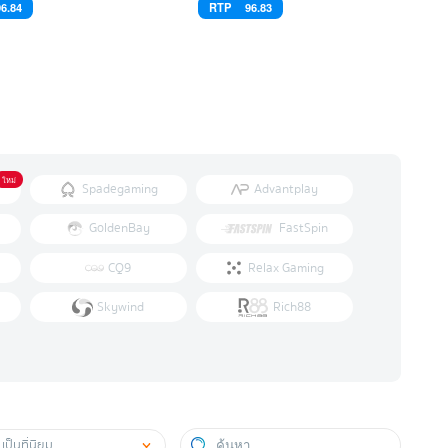
96.84
RTP
96.83
ใหม่
Spadegaming
Advantplay
GoldenBay
FastSpin
CQ9
Relax Gaming
Skywind
Rich88
เป็นที่นิยม