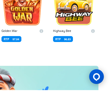
Golden War
Highway Bee
RTP
97.04
RTP
96.83