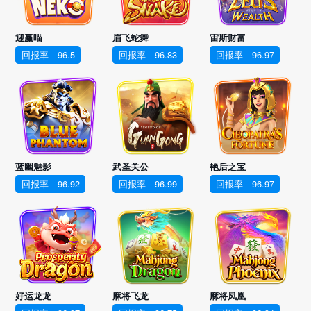
迎赢喵
眉飞蛇舞
宙斯财富
回报率
96.5
回报率
96.83
回报率
96.97
蓝幽魅影
武圣关公
艳后之宝
回报率
96.92
回报率
96.99
回报率
96.97
好运龙龙
麻将飞龙
麻将凤凰