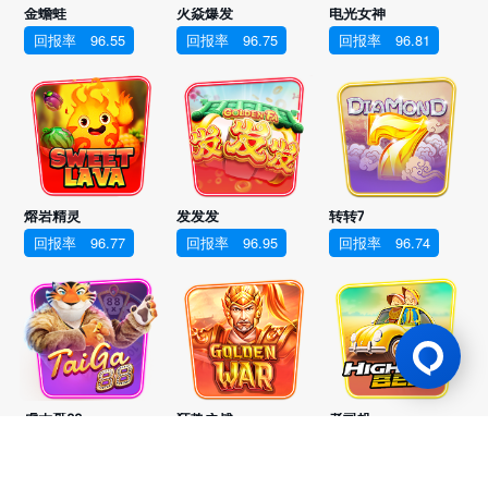
金蟾蛙
火焱爆发
电光女神
回报率
96.55
回报率
96.75
回报率
96.81
熔岩精灵
发发发
转转7
回报率
96.77
回报率
96.95
回报率
96.74
虎大哥88
狂热之战
老司机
回报率
96.82
回报率
97.04
回报率
96.83